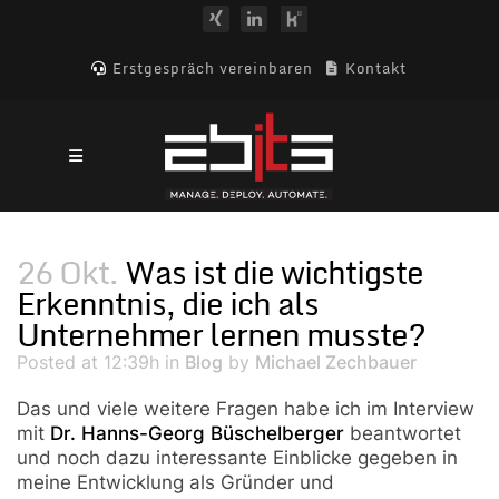
Erstgespräch vereinbaren
Kontakt
26 Okt.
Was ist die wichtigste
Erkenntnis, die ich als
Unternehmer lernen musste?
Posted at 12:39h
in
Blog
by
Michael Zechbauer
Das und viele weitere Fragen habe ich im Interview
mit
Dr. Hanns-Georg Büschelberger
beantwortet
und noch dazu interessante Einblicke gegeben in
meine Entwicklung als Gründer und